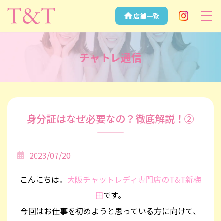
店舗一覧
Instagram
安全性NO.1
の大阪チャッ
チャトレ通信
トレディなら
T&T
身分証はなぜ必要なの？徹底解説！②
2023/07/20
こんにちは。
大阪チャットレディ専門店のT&T新梅
田
です。
今回はお仕事を初めようと思っている方に向けて、