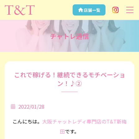
店舗一覧
Instagram
安全性NO.1
の大阪チャッ
チャトレ通信
トレディなら
T&T
これで稼げる！継続できるモチベーショ
ン！♪②
2022/01/28
こんにちは。
大阪チャットレディ専門店のT&T新梅
田
です。