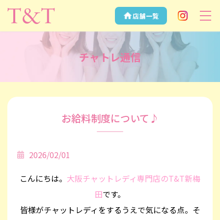
店舗一覧
Instagram
安全性NO.1
の大阪チャッ
チャトレ通信
トレディなら
T&T
お給料制度について♪
2026/02/01
こんにちは。
大阪チャットレディ専門店のT&T新梅
田
です。
皆様がチャットレディをするうえで気になる点。そ